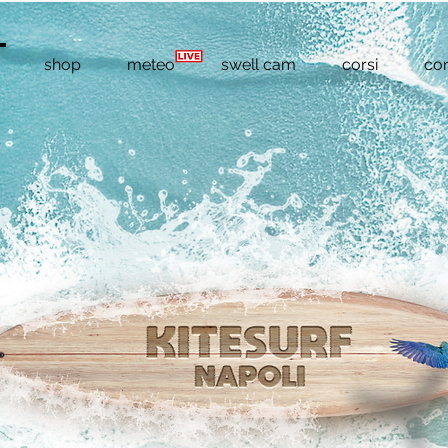
shop
meteo
swell cam
corsi
con